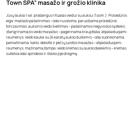
Town SPA“ masažo ir grožio klinika
Jūsų laukia 1 val. prabangus ritualas veidui su auksu (1 asm.). Procedūros
eiga: makiažo pašalinimas – oda nuvaloma, paruošiama procedūrai;
tonizavimas; auksinis veido šveitimas – pašalinamos negyvosios ląstelės;
stangrinamasis veido masažas – pagerinama kraujotaka, atpalaiduojami
raumenys; veido kaukė su 24 karatų aukso dulkėmis – oda sudrėkinama,
pamaitinama; kaklo, dekoltė ir pečių juostos masažas – atpalaiduojami
raumenys, mažinama įtampa; veido kremas su aukso dalelėmis – kremas
suteikia odai spindesio ir išlaiko joje drėgmę.