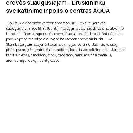
erdvės suaugusiajam – Druskininkų
sveikatinimo ir poilsio centras AQUA
Jūsų laukia visa diena vandens pramogų ir 19-os pirčių erdvės
suaugusiajam nuo 18 m. (5 vnt.). Kvapą gniaužiantis skrydis nusileidimo
kalneliais, jūros bangos, upės srovė, iš uolų tekančio krioklio šniokštimas,
pavėsis po palme, atpalaiduojančios vandens srovės ir burbuliukai...
Skamba tarytum svajonė, tiesa? Įsitikinę jos realumu, Jūs nusikelsite į
pirčių pasaulį: čia įvairių šalių tradicijas teskiria vos keli žingsniai. Jungiasi
karštis ir ledas, o mokamų pirčių programų metu mainosi medaus,
aromatinių druskų ir vantų kvapai.