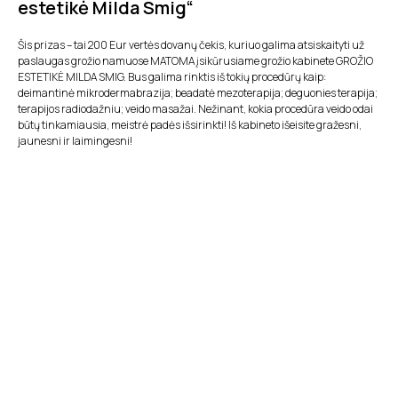
estetikė Milda Smig“
Šis prizas – tai 200 Eur vertės dovanų čekis, kuriuo galima atsiskaityti už
paslaugas grožio namuose MATOMA įsikūrusiame grožio kabinete GROŽIO
ESTETIKĖ MILDA SMIG. Bus galima rinktis iš tokių procedūrų kaip:
deimantinė mikrodermabrazija; beadatė mezoterapija; deguonies terapija;
terapijos radiodažniu; veido masažai. Nežinant, kokia procedūra veido odai
būtų tinkamiausia, meistrė padės išsirinkti! Iš kabineto išeisite gražesni,
jaunesni ir laimingesni!