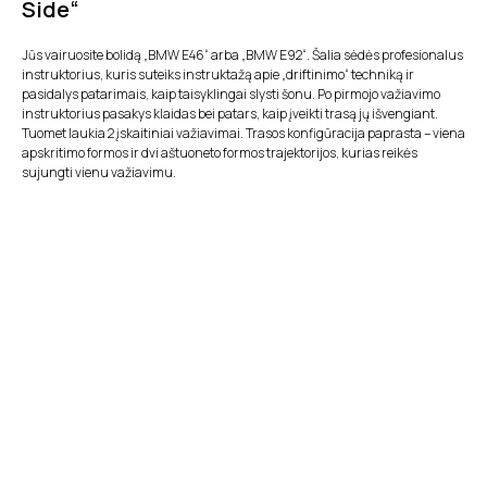
Side“
Jūs vairuosite bolidą „BMW E46“ arba „BMW E92“. Šalia sėdės profesionalus
instruktorius, kuris suteiks instruktažą apie „driftinimo“ techniką ir
pasidalys patarimais, kaip taisyklingai slysti šonu. Po pirmojo važiavimo
instruktorius pasakys klaidas bei patars, kaip įveikti trasą jų išvengiant.
Tuomet laukia 2 įskaitiniai važiavimai. Trasos konfigūracija paprasta – viena
apskritimo formos ir dvi aštuoneto formos trajektorijos, kurias reikės
sujungti vienu važiavimu.