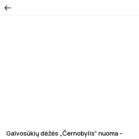
Galvosūkių dėžės „Černobylis“ nuoma –