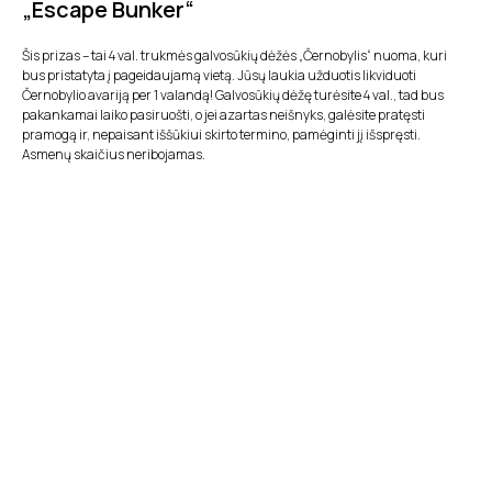
„Escape Bunker“
Šis prizas – tai 4 val. trukmės galvosūkių dėžės „Černobylis“ nuoma, kuri
bus pristatyta į pageidaujamą vietą. Jūsų laukia užduotis likviduoti
Černobylio avariją per 1 valandą! Galvosūkių dėžę turėsite 4 val., tad bus
pakankamai laiko pasiruošti, o jei azartas neišnyks, galėsite pratęsti
pramogą ir, nepaisant iššūkiui skirto termino, pamėginti jį išspręsti.
Asmenų skaičius neribojamas.