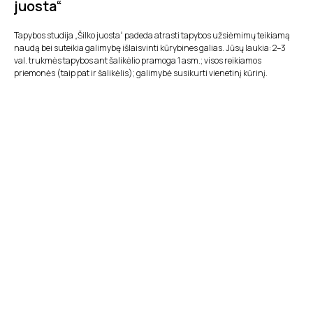
juosta“
Tapybos studija „Šilko juosta“ padeda atrasti tapybos užsiėmimų teikiamą
naudą bei suteikia galimybę išlaisvinti kūrybines galias. Jūsų laukia: 2–3
val. trukmės tapybos ant šalikėlio pramoga 1 asm.; visos reikiamos
priemonės (taip pat ir šalikėlis); galimybė susikurti vienetinį kūrinį.