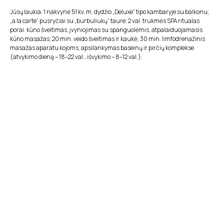
Jūsų laukia: 1 nakvynė 51 kv. m. dydžio „Deluxe“ tipo kambaryje su balkonu;
„a la carte“ pusryčiai su „burbuliukų“ taure; 2 val. trukmės SPA ritualas
porai: kūno šveitimas, įvyniojimas su spanguolėmis, atpalaiduojamasis
kūno masažas; 20 min. veido šveitimas ir kaukė; 30 min. limfodrenažinis
masažas aparatu kojoms; apsilankymas baseinų ir pirčių komplekse
(atvykimo dieną – 18–22 val., išvykimo – 8–12 val.).