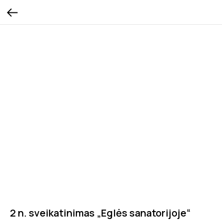
2 n. sveikatinimas „Eglės sanatorijoje“