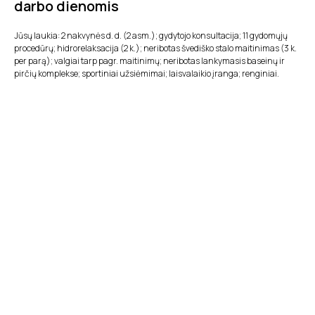
darbo dienomis
Jūsų laukia: 2 nakvynės d. d. (2 asm.); gydytojo konsultacija; 11 gydomųjų
procedūrų; hidrorelaksacija (2 k.); neribotas švediško stalo maitinimas (3 k.
per parą); valgiai tarp pagr. maitinimų; neribotas lankymasis baseinų ir
pirčių komplekse; sportiniai užsiėmimai; laisvalaikio įranga; renginiai.