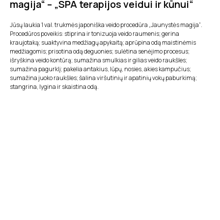
magija“ – „SPA terapijos veidui ir kūnui“
Jūsų laukia 1 val. trukmės japoniška veido procedūra „Jaunystės magija“.
Procedūros poveikis: stiprina ir tonizuoja veido raumenis; gerina
kraujotaką; suaktyvina medžiagų apykaitą; aprūpina odą maistinėmis
medžiagomis; prisotina odą deguonies; sulėtina senėjimo procesus;
išryškina veido kontūrą; sumažina smulkias ir gilias veido raukšles;
sumažina pagurklį; pakelia antakius, lūpų, nosies, akies kampučius;
sumažina juoko raukšles; šalina viršutinių ir apatinių vokų paburkimą;
stangrina, lygina ir skaistina odą.