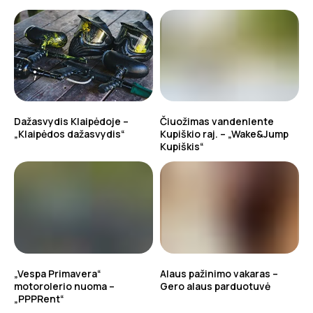
Dažasvydis Klaipėdoje –
Čiuožimas vandenlente
„Klaipėdos dažasvydis“
Kupiškio raj. – „Wake&Jump
Kupiškis“
„Vespa Primavera“
Alaus pažinimo vakaras –
motorolerio nuoma –
Gero alaus parduotuvė
„PPPRent“