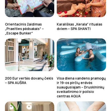
Orientacinis žaidimas
Karališkas „Kerala“ ritualas
„Praeities pėdsakais“ –
dviem – SPA SHANTI
„Escape Bunker“
200 Eur vertės dovanų čekis
Visa diena vandens pramogų
– SPA AUŠRA
ir 19-os pirčių erdvės
suaugusiajam – Druskininkų
sveikatinimo ir poilsio
centras AQUA