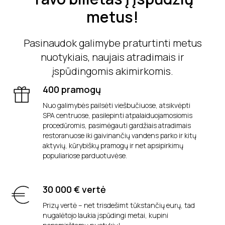
metus!
Pasinaudok galimybe praturtinti metus
nuotykiais, naujais atradimais ir
įspūdingomis akimirkomis.
400 pramogų
Nuo galimybės pailsėti viešbučiuose, atsikvėpti
SPA centruose, pasilepinti atpalaiduojamosiomis
procedūromis, pasimėgauti gardžiais atradimais
restoranuose iki gaivinančių vandens parko ir kitų
aktyvių, kūrybiškų pramogų ir net apsipirkimų
populiariose parduotuvėse.
30 000 € vertė
Prizų vertė – net trisdešimt tūkstančių eurų, tad
nugalėtojo laukia įspūdingi metai, kupini