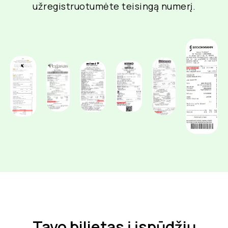
užregistruotumėte teisingą numerį.
Tavo bilietas į įspūdžių