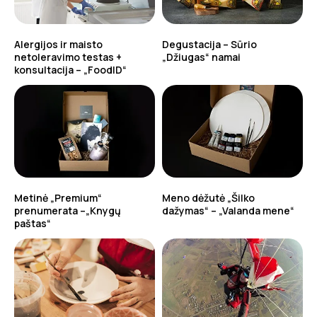
Alergijos ir maisto
Degustacija – Sūrio
netoleravimo testas +
„Džiugas“ namai
konsultacija – „FoodID“
Metinė „Premium“
Meno dėžutė „Šilko
prenumerata –„Knygų
dažymas“ – „Valanda mene“
paštas“