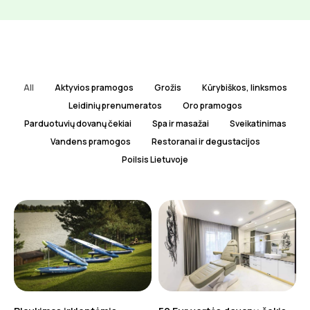
All
Aktyvios pramogos
Grožis
Kūrybiškos, linksmos
Leidinių prenumeratos
Oro pramogos
Parduotuvių dovanų čekiai
Spa ir masažai
Sveikatinimas
Vandens pramogos
Restoranai ir degustacijos
Poilsis Lietuvoje