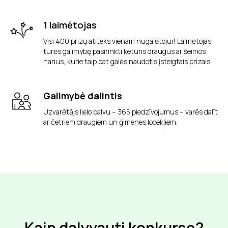
1 laimėtojas
Visi 400 prizų atiteks vienam nugalėtojui! Laimėtojas
turės galimybę pasirinkti keturis draugus ar šeimos
narius, kurie taip pat galės naudotis įsteigtais prizais.
Galimybė dalintis
Uzvarētājs lielo balvu – 365 piedzīvojumus – varēs dalīt
ar četriem draugiem un ģimenes locekļiem.
Kaip dalyvauti konkurse?