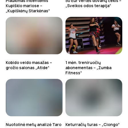
Plaukimas irklentėmis
50 Eur vertės dovanų čekis –
Kupiškio mariose –
„Sveikos odos terapija“
„Kupiškėnų Starkėnas“
Kobido veido masažas –
1 mėn. treniruočių
grožio salonas „Atide“
abonementas – „Zumba
Fitness“
Nuotolinė metų analizė Taro
Keturračių turas – „Ciongo“