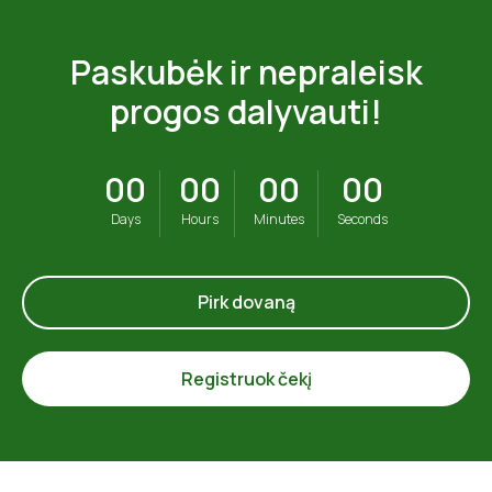
Paskubėk ir nepraleisk
progos dalyvauti!
00
00
00
00
Days
Hours
Minutes
Seconds
Pirk dovaną
Registruok čekį