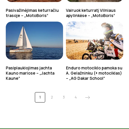
Pasivažinėjimas keturračiu
Vairuok keturratį Vilniaus
trasoje – „MotoBoris“
apylinkėse – „MotoBoris“
Pasiplaukiojimas jachta
Enduro motociklo pamoka su
Kauno mariose – „Jachta
A. Gelažninku (+ motociklas)
Kaune“
– „AG Dakar School“
1
2
3
4