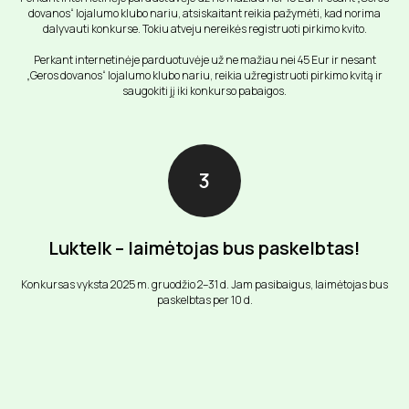
dovanos“ lojalumo klubo nariu, atsiskaitant reikia pažymėti, kad norima
dalyvauti konkurse. Tokiu atveju nereikės registruoti pirkimo kvito.
Perkant internetinėje parduotuvėje už ne mažiau nei 45 Eur ir nesant
„Geros dovanos“ lojalumo klubo nariu, reikia užregistruoti pirkimo kvitą ir
saugokiti jį iki konkurso pabaigos.
Luktelk – laimėtojas bus paskelbtas!
Konkursas vyksta 2025 m. gruodžio 2–31 d. Jam pasibaigus, laimėtojas bus
paskelbtas per 10 d.