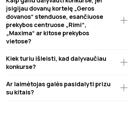
Kaip galiu dalyvauti konkurse, jei
įsigijau dovanų kortelę „Geros
dovanos“ stenduose, esančiuose
prekybos centruose „Rimi“,
„Maxima“ ar kitose prekybos
vietose?
Kiek turiu išleisti, kad dalyvaučiau
konkurse?
Ar laimėtojas galės pasidalyti prizu
su kitais?