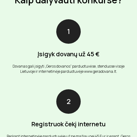
Įsigyk dovanų už 45 €
Dovanas gali įsigyti „Geros dovanos“ parduotuvėse, stenduose visoje
Lietuvoje ir internetinėje parduotuvėje www.geradovana.lt.
Registruok čekį internetu
Perkant internetinėje parduotuvėje už ne mažiau nei 45 Eur ir esant „Geros