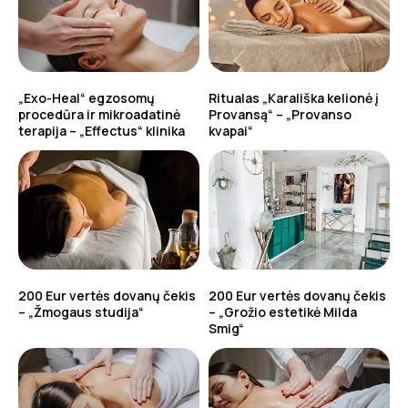
„Exo-Heal“ egzosomų
Ritualas „Karališka kelionė į
procedūra ir mikroadatinė
Provansą“ – „Provanso
terapija – „Effectus“ klinika
kvapai“
200 Eur vertės dovanų čekis
200 Eur vertės dovanų čekis
– „Žmogaus studija“
– „Grožio estetikė Milda
Smig“